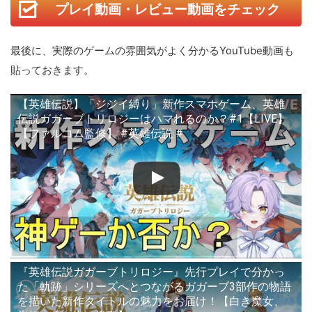
プレイ動画・レビュー動画をチェック
最後に、実際のゲームの雰囲気がよく分かるYouTube動画も
貼っておきます。
【英雄伝説】「ジジイ縛り」新作スマホゲーム、英雄
伝説ガガーブトリロジーはハマれるのか？#1【LIVE】
【ファルコム監修】 #英雄伝説 #
『英雄伝説ガガーブトリロジー』先行プレイで分かっ
た「軌跡」シリーズへとつながるガガーブ3部作の物語
を描いた新作タイトルの魅力をお届け！【白き魔女、