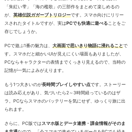
「朱紅い雫」「海の檻歌」の三部作をまとめて楽しめるの
が、
英雄伝説ガガーブトリロジー
です。スマホ向けにリリー
スされたタイトルですが、実は
PCでも快適に遊べる
ことをご
存じでしょうか。
PCで遊ぶ1番の魅力は、
大画面で思いきり物語に浸れること
で
す。スマホだと細かいUIが見えにくい場面もありましたが、
PCならキャラクターの表情までくっきり見えるので、当時の
記憶が一気によみがえります。
もう1つ大きいのが
長時間プレイしやすい点
です。ストーリー
は読み応えがあり、気づいたら2～3時間経っているのはザ
ラ。PCならスマホのバッテリーを気にせず、ゆっくり旅に出
られます。
さらに、PC版では
スマホ版とデータ連携・課金情報がそのま
ま共通
なので、「今スマホで進めているデータをPCでも続き