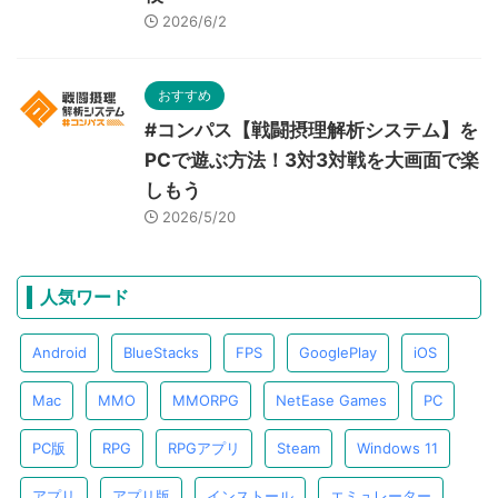
2026/6/2
おすすめ
#コンパス【戦闘摂理解析システム】を
PCで遊ぶ方法！3対3対戦を大画面で楽
しもう
2026/5/20
人気ワード
Android
BlueStacks
FPS
GooglePlay
iOS
Mac
MMO
MMORPG
NetEase Games
PC
PC版
RPG
RPGアプリ
Steam
Windows 11
アプリ
アプリ版
インストール
エミュレーター