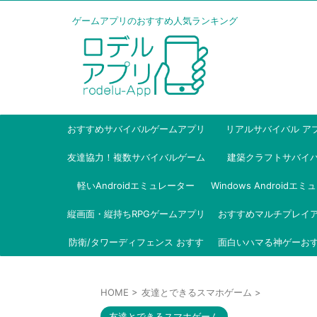
ゲームアプリのおすすめ人気ランキング
おすすめサバイバルゲームアプリ
リアルサバイバル ア
友達協力！複数サバイバルゲーム
建築クラフトサバイ
軽いAndroidエミュレーター
アプリ
Windows Androidエ
縦画面・縦持ちRPGゲームアプリ
おすすめマルチプレイ
ー
防衛/タワーディフェンス おすす
面白いハマる神ゲーお
め
HOME
>
友達とできるスマホゲーム
>
友達とできるスマホゲーム