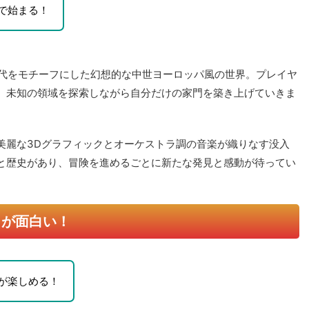
、未知の領域を探索しながら自分だけの家門を築き上げていきま
美麗な3Dグラフィックとオーケストラ調の音楽が織りなす没入
と歴史があり、冒険を進めるごとに新たな発見と感動が待ってい
コが面白い！
が楽しめる！
魅力は、
3人のキャラクターを同時に操作する「3MCCシステ
ーラーなど異なる役割のキャラクターを組み合わせることで、一
ができます。