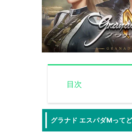
目次
グラナド エスパダMって