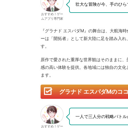
ーは「開拓者」として新大陸に足を踏み入れ
す。
原作で愛された重厚な世界観はそのままに、
感の高い体験を提供。各地域には独自の文化
ます。
グラナド エスパダMのコ
一人で三人分の戦略バトル
おすすめ！ゲー
ムアプリ専門家
何といっても『グラナド エスパダM』最大の
ム」
です。アタッカー、ディフェンダー、ヒ
人でも本格的なパーティプレイを楽しむこと