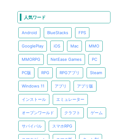
人気ワード
Android
BlueStacks
FPS
GooglePlay
iOS
Mac
MMO
MMORPG
NetEase Games
PC
PC版
RPG
RPGアプリ
Steam
Windows 11
アプリ
アプリ版
インストール
エミュレーター
オープンワールド
クラフト
ゲーム
サバイバル
スマホRPG