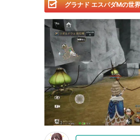
壮大な冒険が今、手のひら
おすすめ！ゲー
ムアプリ専門家
『グラナド エスパダM』の舞台は、大航海