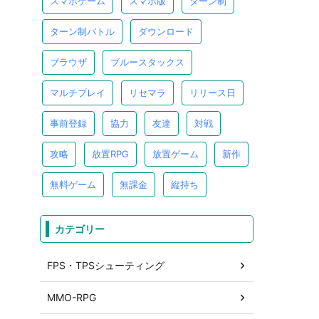
スマホゲーム
スマホ版
ターン制
ターン制バトル
ダウンロード
ブラウザ
ブルースタックス
マルチプレイ
リセマラ
リリース日
事前登録
協力
友達
対戦
攻略
放置RPG
放置ゲーム
新作
無料ゲーム
無課金
縦持ち
カテゴリー
FPS・TPSシューティング
MMO-RPG