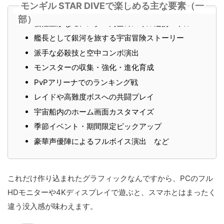
モンギル STAR DIVEで楽しめる主な要素（一
部）
個性豊かなモンスター同士のスキル連携バトル
艦長として銀河を旅する宇宙冒険ストーリー
派手な必殺技と空中コンボ演出
モンスターの収集・強化・進化育成
PvPアリーナでのランキング戦
レイドや高難度ボスへの共闘プレイ
宇宙船内のホーム画面カスタマイズ
季節イベント・期間限定ピックアップ
豪華声優陣によるフルボイス演出 など
これだけ作り込まれたグラフィックなんですから、PCのフル
HDモニターや4Kディスプレイで遊ぶと、スマホとはまったく
違う没入感が味わえます。