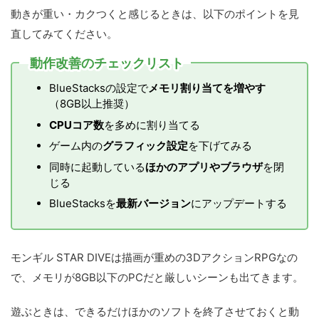
動きが重い・カクつくと感じるときは、以下のポイントを見
直してみてください。
動作改善のチェックリスト
BlueStacksの設定で
メモリ割り当てを増やす
（8GB以上推奨）
CPUコア数
を多めに割り当てる
ゲーム内の
グラフィック設定
を下げてみる
同時に起動している
ほかのアプリやブラウザ
を閉
じる
BlueStacksを
最新バージョン
にアップデートする
モンギル STAR DIVEは描画が重めの3DアクションRPGなの
で、メモリが8GB以下のPCだと厳しいシーンも出てきます。
遊ぶときは、できるだけほかのソフトを終了させておくと動