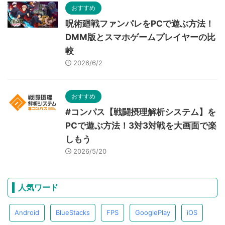
おすすめ
呪術廻戦ファンパレをPCで遊ぶ方法！
DMM版とスマホゲームプレイヤーの比
較
2026/6/2
おすすめ
#コンパス【戦闘摂理解析システム】を
PCで遊ぶ方法！3対3対戦を大画面で楽
しもう
2026/5/20
人気ワード
Android
BlueStacks
FPS
GooglePlay
iOS