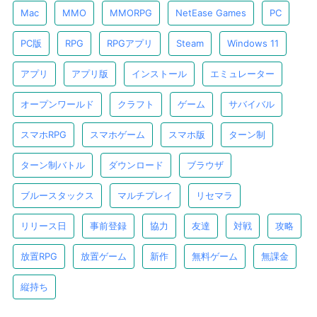
Mac
MMO
MMORPG
NetEase Games
PC
PC版
RPG
RPGアプリ
Steam
Windows 11
アプリ
アプリ版
インストール
エミュレーター
オープンワールド
クラフト
ゲーム
サバイバル
スマホRPG
スマホゲーム
スマホ版
ターン制
ターン制バトル
ダウンロード
ブラウザ
ブルースタックス
マルチプレイ
リセマラ
リリース日
事前登録
協力
友達
対戦
攻略
放置RPG
放置ゲーム
新作
無料ゲーム
無課金
縦持ち