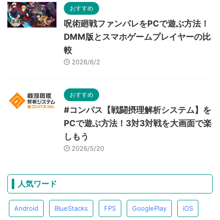
おすすめ
呪術廻戦ファンパレをPCで遊ぶ方法！
DMM版とスマホゲームプレイヤーの比
較
2026/6/2
おすすめ
#コンパス【戦闘摂理解析システム】を
PCで遊ぶ方法！3対3対戦を大画面で楽
しもう
2026/5/20
人気ワード
Android
BlueStacks
FPS
GooglePlay
iOS