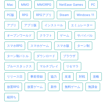
Mac
MMO
MMORPG
NetEase Games
PC
PC版
RPG
RPGアプリ
Steam
Windows 11
アプリ
アプリ版
インストール
エミュレーター
オープンワールド
クラフト
ゲーム
サバイバル
スマホRPG
スマホゲーム
スマホ版
ターン制
ターン制バトル
ダウンロード
ブラウザ
ブルースタックス
マルチプレイ
リセマラ
リリース日
事前登録
協力
友達
対戦
攻略
放置RPG
放置ゲーム
新作
無料ゲーム
無課金
縦持ち