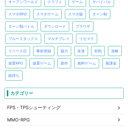
オープンワールド
クラフト
ゲーム
サバイバル
スマホRPG
スマホゲーム
スマホ版
ターン制
ターン制バトル
ダウンロード
ブラウザ
ブルースタックス
マルチプレイ
リセマラ
リリース日
事前登録
協力
友達
対戦
攻略
放置RPG
放置ゲーム
新作
無料ゲーム
無課金
縦持ち
カテゴリー
FPS・TPSシューティング
MMO-RPG