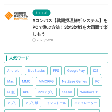
おすすめ
#コンパス【戦闘摂理解析システム】を
PCで遊ぶ方法！3対3対戦を大画面で楽
しもう
2026/5/20
人気ワード
Android
BlueStacks
FPS
GooglePlay
iOS
Mac
MMO
MMORPG
NetEase Games
PC
PC版
RPG
RPGアプリ
Steam
Windows 11
アプリ
アプリ版
インストール
エミュレーター