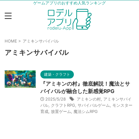
ゲームアプリのおすすめ人気ランキング
HOME
>
アミキンサバイバル
アミキンサバイバル
建築・クラフト
『アミキンの村』徹底解説！魔法とサ
バイバルが融合した新感覚RPG
2025/5/28
アミキンの村
,
アミキンサバイ
バル
,
クラフトRPG
,
サバイバルゲーム
,
モンスター
育成
,
放置ゲーム
,
魔法シムRPG