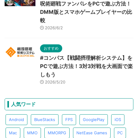
呪術廻戦ファンパレをPCで遊ぶ方法！
DMM版とスマホゲームプレイヤーの比
較
2026/6/2
おすすめ
#コンパス【戦闘摂理解析システム】を
PCで遊ぶ方法！3対3対戦を大画面で楽
しもう
2026/5/20
人気ワード
Android
BlueStacks
FPS
GooglePlay
iOS
Mac
MMO
MMORPG
NetEase Games
PC