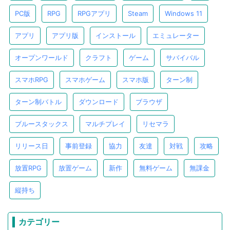
PC版
RPG
RPGアプリ
Steam
Windows 11
アプリ
アプリ版
インストール
エミュレーター
オープンワールド
クラフト
ゲーム
サバイバル
スマホRPG
スマホゲーム
スマホ版
ターン制
ターン制バトル
ダウンロード
ブラウザ
ブルースタックス
マルチプレイ
リセマラ
リリース日
事前登録
協力
友達
対戦
攻略
放置RPG
放置ゲーム
新作
無料ゲーム
無課金
縦持ち
カテゴリー