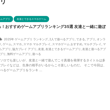
リ
ームアプリ
友達とできるスマホゲーム
る！おすすめゲームアプリランキング35選 友達と一緒に遊ぼ
2025年 ゲームアプリ ランキング
,
2人で遊べるアプリ
,
できる
,
アプリ
,
オンラ
リ
,
ゲーム
,
スマホ
,
スマホ マルチプレイ
,
スマホゲーム おすすめ
,
マルチプレイ
,
マ
ムアプリ
,
協力プレイ アプリ
,
友達
,
友達とできるゲームアプリ
,
友達と遊べるアプ
プリ
,
無料ゲームアプリ
,
遊べる
ソロでも楽しいが、友達と一緒で遊んでこそ真価を発揮するタイトルは多
プレイなどは、生身の相手がいるからこそ楽しいものだ。 そこで今回は、
べるゲームアプリをランキ ...