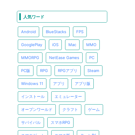
人気ワード
Android
BlueStacks
FPS
GooglePlay
iOS
Mac
MMO
MMORPG
NetEase Games
PC
PC版
RPG
RPGアプリ
Steam
Windows 11
アプリ
アプリ版
インストール
エミュレーター
オープンワールド
クラフト
ゲーム
サバイバル
スマホRPG