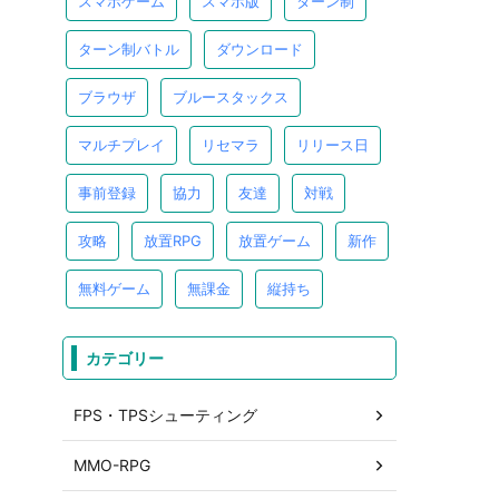
スマホゲーム
スマホ版
ターン制
ターン制バトル
ダウンロード
ブラウザ
ブルースタックス
マルチプレイ
リセマラ
リリース日
事前登録
協力
友達
対戦
攻略
放置RPG
放置ゲーム
新作
無料ゲーム
無課金
縦持ち
カテゴリー
FPS・TPSシューティング
MMO-RPG