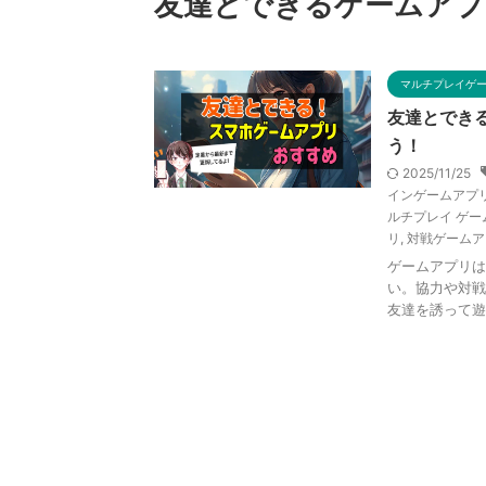
友達とできるゲームアプ
マルチプレイゲ
友達とでき
う！
2025/11/25
インゲームアプ
ルチプレイ ゲー
リ
,
対戦ゲームア
ゲームアプリは
い。協力や対戦
友達を誘って遊