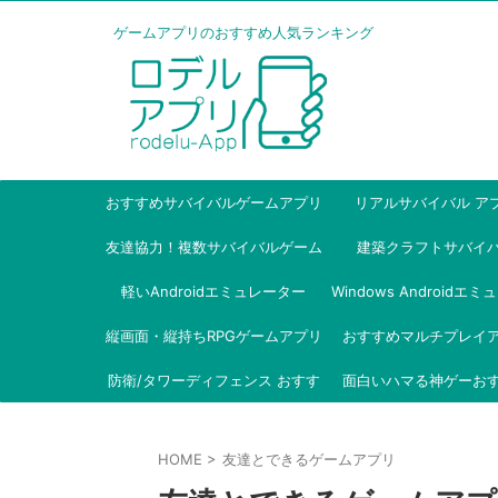
ゲームアプリのおすすめ人気ランキング
おすすめサバイバルゲームアプリ
リアルサバイバル ア
友達協力！複数サバイバルゲーム
建築クラフトサバイ
軽いAndroidエミュレーター
アプリ
Windows Androidエ
縦画面・縦持ちRPGゲームアプリ
おすすめマルチプレイ
ー
防衛/タワーディフェンス おすす
面白いハマる神ゲーお
め
HOME
>
友達とできるゲームアプリ