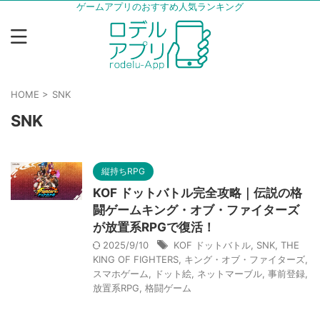
ゲームアプリのおすすめ人気ランキング
HOME
>
SNK
SNK
縦持ちRPG
KOF ドットバトル完全攻略｜伝説の格
闘ゲームキング・オブ・ファイターズ
が放置系RPGで復活！
2025/9/10
KOF ドットバトル
,
SNK
,
THE
KING OF FIGHTERS
,
キング・オブ・ファイターズ
,
スマホゲーム
,
ドット絵
,
ネットマーブル
,
事前登録
,
放置系RPG
,
格闘ゲーム