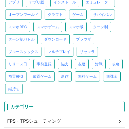
アプリ
アプリ版
インストール
エミュレーター
オープンワールド
クラフト
ゲーム
サバイバル
スマホRPG
スマホゲーム
スマホ版
ターン制
ターン制バトル
ダウンロード
ブラウザ
ブルースタックス
マルチプレイ
リセマラ
リリース日
事前登録
協力
友達
対戦
攻略
放置RPG
放置ゲーム
新作
無料ゲーム
無課金
縦持ち
カテゴリー
FPS・TPSシューティング