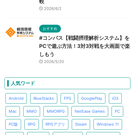
較
2026/6/2
おすすめ
#コンパス【戦闘摂理解析システム】を
PCで遊ぶ方法！3対3対戦を大画面で楽
しもう
2026/5/20
人気ワード
Android
BlueStacks
FPS
GooglePlay
iOS
Mac
MMO
MMORPG
NetEase Games
PC
PC版
RPG
RPGアプリ
Steam
Windows 11