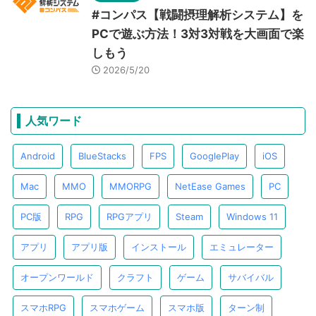
#コンパス【戦闘摂理解析システム】を
PCで遊ぶ方法！3対3対戦を大画面で楽
しもう
2026/5/20
人気ワード
Android
BlueStacks
FPS
GooglePlay
iOS
Mac
MMO
MMORPG
NetEase Games
PC
PC版
RPG
RPGアプリ
Steam
Windows 11
アプリ
アプリ版
インストール
エミュレーター
オープンワールド
クラフト
ゲーム
サバイバル
スマホRPG
スマホゲーム
スマホ版
ターン制