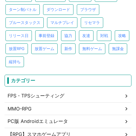
ターン制バトル
ダウンロード
ブラウザ
ブルースタックス
マルチプレイ
リセマラ
リリース日
事前登録
協力
友達
対戦
攻略
放置RPG
放置ゲーム
新作
無料ゲーム
無課金
縦持ち
カテゴリー
FPS・TPSシューティング
MMO-RPG
PC版 Androidエミュレータ
【RPG】スマホゲームアプリ