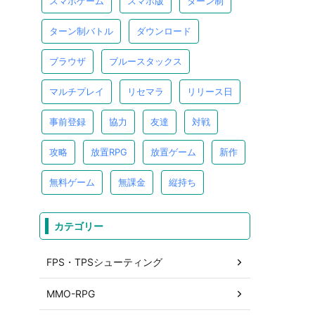
スマホゲーム
スマホ版
ターン制
ターン制バトル
ダウンロード
ブラウザ
ブルースタックス
マルチプレイ
リセマラ
リリース日
事前登録
協力
友達
対戦
攻略
放置RPG
放置ゲーム
新作
無料ゲーム
無課金
縦持ち
カテゴリー
FPS・TPSシューティング
MMO-RPG