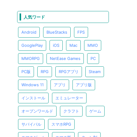
人気ワード
Android
BlueStacks
FPS
GooglePlay
iOS
Mac
MMO
MMORPG
NetEase Games
PC
PC版
RPG
RPGアプリ
Steam
Windows 11
アプリ
アプリ版
インストール
エミュレーター
オープンワールド
クラフト
ゲーム
サバイバル
スマホRPG