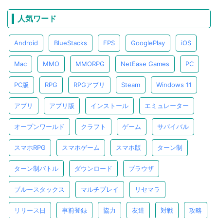
人気ワード
Android
BlueStacks
FPS
GooglePlay
iOS
Mac
MMO
MMORPG
NetEase Games
PC
PC版
RPG
RPGアプリ
Steam
Windows 11
アプリ
アプリ版
インストール
エミュレーター
オープンワールド
クラフト
ゲーム
サバイバル
スマホRPG
スマホゲーム
スマホ版
ターン制
ターン制バトル
ダウンロード
ブラウザ
ブルースタックス
マルチプレイ
リセマラ
リリース日
事前登録
協力
友達
対戦
攻略