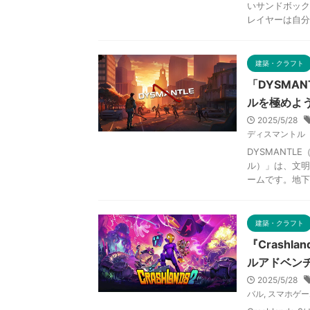
いサンドボック
レイヤーは自分だ
建築・クラフト
「DYSMA
ルを極めよ
2025/5/28
ディスマントル
DYSMANTL
ル）」は、文明
ームです。地下シ
建築・クラフト
『Crash
ルアドベン
2025/5/28
バル
,
スマホゲー