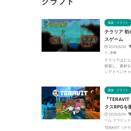
クラフト
建築・クラフト
テラリア 初
スゲーム
2025/5/30
ド
,
攻略
テラリアはどん
探索し、素材を
ンアドベンチャ
建築・クラフト
『TERAV
クスRPGを
2025/5/29
ーム
,
テラビット
TERAVIT（