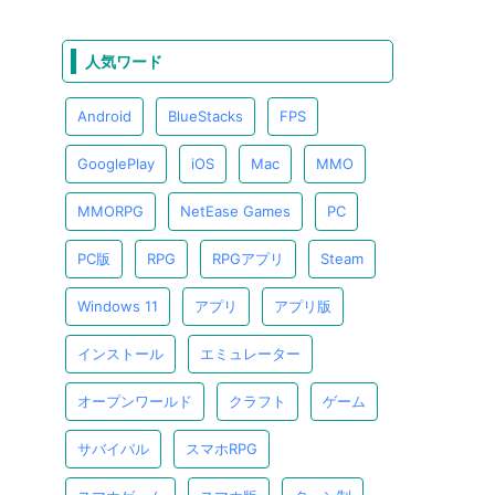
人気ワード
Android
BlueStacks
FPS
GooglePlay
iOS
Mac
MMO
MMORPG
NetEase Games
PC
PC版
RPG
RPGアプリ
Steam
Windows 11
アプリ
アプリ版
インストール
エミュレーター
オープンワールド
クラフト
ゲーム
サバイバル
スマホRPG