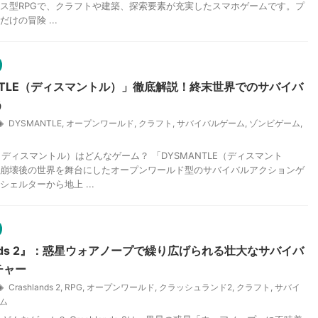
ス型RPGで、クラフトや建築、探索要素が充実したスマホゲームです。プ
けの冒険 ...
NTLE（ディスマントル）」徹底解説！終末世界でのサバイバ
う
DYSMANTLE
,
オープンワールド
,
クラフト
,
サバイバルゲーム
,
ゾンビゲーム
,
E（ディスマントル）はどんなゲーム？ 「DYSMANTLE（ディスマント
崩壊後の世界を舞台にしたオープンワールド型のサバイバルアクションゲ
ェルターから地上 ...
lands 2』：惑星ウォアノープで繰り広げられる壮大なサバイバ
チャー
Crashlands 2
,
RPG
,
オープンワールド
,
クラッシュランド2
,
クラフト
,
サバイ
ム