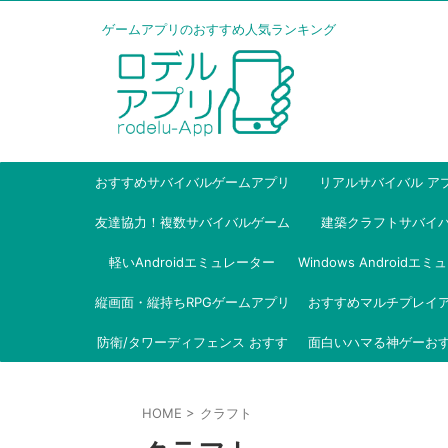
ゲームアプリのおすすめ人気ランキング
おすすめサバイバルゲームアプリ
リアルサバイバル ア
友達協力！複数サバイバルゲーム
建築クラフトサバイ
軽いAndroidエミュレーター
アプリ
Windows Androidエ
縦画面・縦持ちRPGゲームアプリ
おすすめマルチプレイ
ー
防衛/タワーディフェンス おすす
面白いハマる神ゲーお
め
HOME
>
クラフト