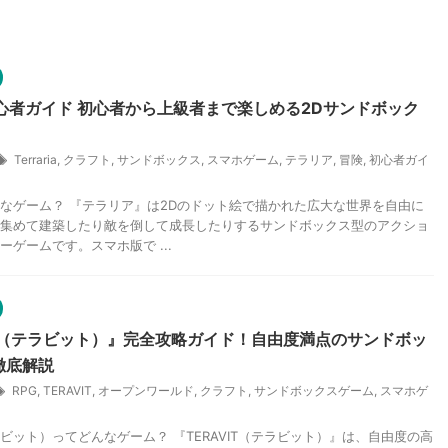
心者ガイド 初心者から上級者まで楽しめる2Dサンドボック
Terraria
,
クラフト
,
サンドボックス
,
スマホゲーム
,
テラリア
,
冒険
,
初心者ガイ
なゲーム？ 『テラリア』は2Dのドット絵で描かれた広大な世界を自由に
集めて建築したり敵を倒して成長したりするサンドボックス型のアクショ
ーゲームです。スマホ版で ...
IT（テラビット）』完全攻略ガイド！自由度満点のサンドボッ
徹底解説
RPG
,
TERAVIT
,
オープンワールド
,
クラフト
,
サンドボックスゲーム
,
スマホゲ
テラビット）ってどんなゲーム？ 『TERAVIT（テラビット）』は、自由度の高