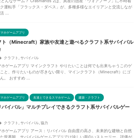
s 2はどんなゲーム？ Crashlands 2は、異星の惑星「ウォアノープ」に不時着
ク運転手「フラックス・ダベス」が、多種多様なエイリアンと交流しなが
...
スマホゲームアプリ
ト（Minecraft）家族や友達と遊べるクラフト系サバイバル
リ
クラフト
,
サバイバル
マホゲームアプリ マインクラフト やりたいことは何でも出来ちゃうこのゲ
こと、作りたいものが尽きない限り、マインクラフト（Minecraft）にゴ
。 おすすめ ...
スマホゲームアプリ
友達とできるスマホゲーム
建築・クラフト
リバイバル」マルチプレイできるクラフト系サバイバルゲー
クラフト
,
サバイバル
,
協力
マホゲームアプリ アース：リバイバル 自由度の高さ、未来的な建物と自然
た世界観、サバイバルゲームアプリでは珍しい面白いストーリー。評価が