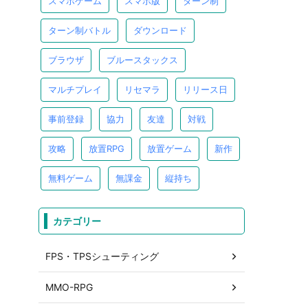
スマホゲーム
スマホ版
ターン制
ターン制バトル
ダウンロード
ブラウザ
ブルースタックス
マルチプレイ
リセマラ
リリース日
事前登録
協力
友達
対戦
攻略
放置RPG
放置ゲーム
新作
無料ゲーム
無課金
縦持ち
カテゴリー
FPS・TPSシューティング
MMO-RPG