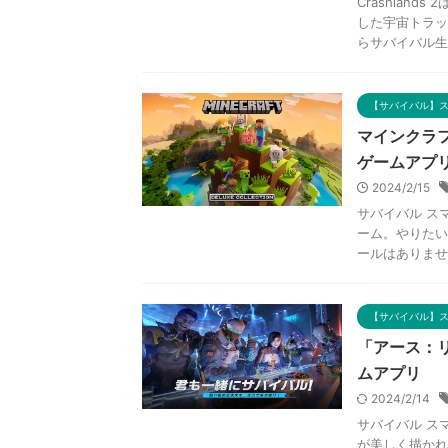
Crashland
した宇宙トラッ
らサバイバル生活 
【サバイバル】
マインクラフ
ゲームアプ
2024/2/15
サバイバル ス
ーム。やりたい
ールはありません
【サバイバル】
「アース：
ムアプリ
2024/2/14
サバイバル ス
が美しく描かれ