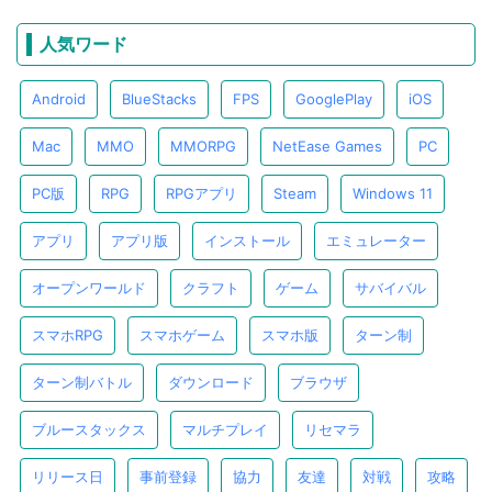
人気ワード
Android
BlueStacks
FPS
GooglePlay
iOS
Mac
MMO
MMORPG
NetEase Games
PC
PC版
RPG
RPGアプリ
Steam
Windows 11
アプリ
アプリ版
インストール
エミュレーター
オープンワールド
クラフト
ゲーム
サバイバル
スマホRPG
スマホゲーム
スマホ版
ターン制
ターン制バトル
ダウンロード
ブラウザ
ブルースタックス
マルチプレイ
リセマラ
リリース日
事前登録
協力
友達
対戦
攻略