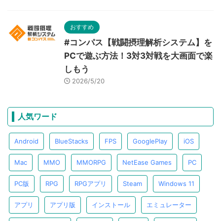
おすすめ
#コンパス【戦闘摂理解析システム】を
PCで遊ぶ方法！3対3対戦を大画面で楽
しもう
2026/5/20
人気ワード
Android
BlueStacks
FPS
GooglePlay
iOS
Mac
MMO
MMORPG
NetEase Games
PC
PC版
RPG
RPGアプリ
Steam
Windows 11
アプリ
アプリ版
インストール
エミュレーター