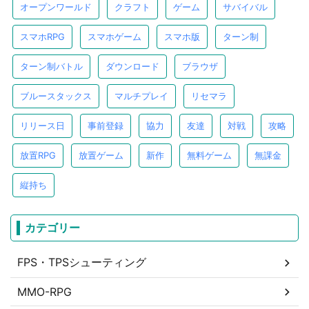
オープンワールド
クラフト
ゲーム
サバイバル
スマホRPG
スマホゲーム
スマホ版
ターン制
ターン制バトル
ダウンロード
ブラウザ
ブルースタックス
マルチプレイ
リセマラ
リリース日
事前登録
協力
友達
対戦
攻略
放置RPG
放置ゲーム
新作
無料ゲーム
無課金
縦持ち
カテゴリー
FPS・TPSシューティング
MMO-RPG