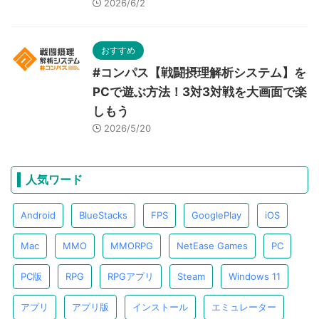
2026/6/2
おすすめ
#コンパス【戦闘摂理解析システム】を
PCで遊ぶ方法！3対3対戦を大画面で楽
しもう
2026/5/20
人気ワード
Android
BlueStacks
FPS
GooglePlay
iOS
Mac
MMO
MMORPG
NetEase Games
PC
PC版
RPG
RPGアプリ
Steam
Windows 11
アプリ
アプリ版
インストール
エミュレーター