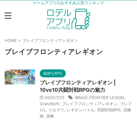
ゲームアプリのおすすめ人気ランキング
HOME
>
ブレイブフロンティアレギオン
ブレイブフロンティアレギオン
縦持ちRPG
ブレイブフロンティアレギオン |
10vs10共闘対戦RPGの魅力
2025/7/25
BRAVE FRONTIER LEGION
,
GrandSoft
,
ブレイブフロンティアレギオン
,
ブレフ
ロL
,
リセマラ
,
レギオンバトル
,
共闘対戦RPG
,
召喚
師
,
攻略