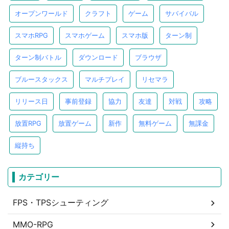
オープンワールド
クラフト
ゲーム
サバイバル
スマホRPG
スマホゲーム
スマホ版
ターン制
ターン制バトル
ダウンロード
ブラウザ
ブルースタックス
マルチプレイ
リセマラ
リリース日
事前登録
協力
友達
対戦
攻略
放置RPG
放置ゲーム
新作
無料ゲーム
無課金
縦持ち
カテゴリー
FPS・TPSシューティング
MMO-RPG