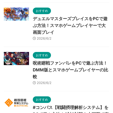
おすすめ
デュエルマスターズプレイスをPCで遊
ぶ方法！スマホゲームプレイヤーで大
画面プレイ
2026/6/2
おすすめ
呪術廻戦ファンパレをPCで遊ぶ方法！
DMM版とスマホゲームプレイヤーの比
較
2026/6/2
おすすめ
#コンパス【戦闘摂理解析システム】を