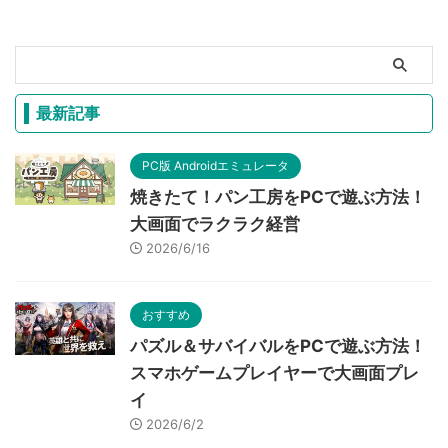
最新記事
PC版 Androidエミュレータ
焼きたて！パン工房をPCで遊ぶ方法！
大画面でラクラク経営
2026/6/16
おすすめ
パズル＆サバイバルをPCで遊ぶ方法！
スマホゲームプレイヤーで大画面プレ
イ
2026/6/2