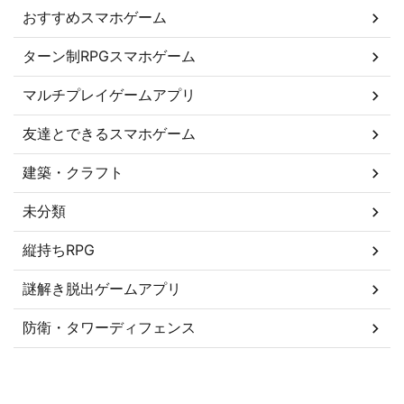
おすすめスマホゲーム
ターン制RPGスマホゲーム
マルチプレイゲームアプリ
友達とできるスマホゲーム
建築・クラフト
未分類
縦持ちRPG
謎解き脱出ゲームアプリ
防衛・タワーディフェンス