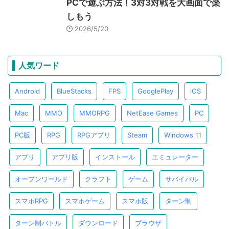
PCで遊ぶ方法！3対3対戦を大画面で楽
しもう
2026/5/20
人気ワード
Android
BlueStacks
FPS
GooglePlay
iOS
Mac
MMO
MMORPG
NetEase Games
PC
PC版
RPG
RPGアプリ
Steam
Windows 11
アプリ
アプリ版
インストール
エミュレーター
オープンワールド
クラフト
ゲーム
サバイバル
スマホRPG
スマホゲーム
スマホ版
ターン制
ターン制バトル
ダウンロード
ブラウザ