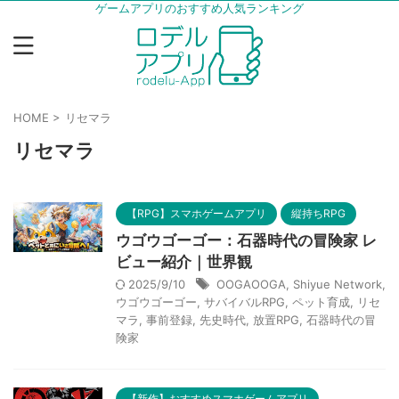
ゲームアプリのおすすめ人気ランキング
HOME
>
リセマラ
リセマラ
【RPG】スマホゲームアプリ
縦持ちRPG
ウゴウゴーゴー：石器時代の冒険家 レ
ビュー紹介｜世界観
2025/9/10
OOGAOOGA
,
Shiyue Network
,
ウゴウゴーゴー
,
サバイバルRPG
,
ペット育成
,
リセ
マラ
,
事前登録
,
先史時代
,
放置RPG
,
石器時代の冒
険家
【新作】おすすめスマホゲームアプリ