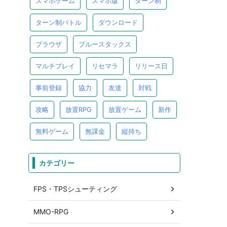
スマホゲーム
スマホ版
ターン制
ターン制バトル
ダウンロード
ブラウザ
ブルースタックス
マルチプレイ
リセマラ
リリース日
事前登録
協力
友達
対戦
攻略
放置RPG
放置ゲーム
新作
無料ゲーム
無課金
縦持ち
カテゴリー
FPS・TPSシューティング
MMO-RPG