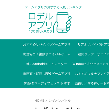
ゲームアプリのおすすめ人気ランキング
おすすめサバイバルゲームアプリ
リアルサバイバル ア
友達協力！複数サバイバルゲーム
建築クラフトサバイ
軽いAndroidエミュレーター
アプリ
Windows Androidエ
縦画面・縦持ちRPGゲームアプリ
おすすめマルチプレイ
ー
防衛/タワーディフェンス おすす
面白いハマる神ゲーお
め
HOME
>
レギオンバトル