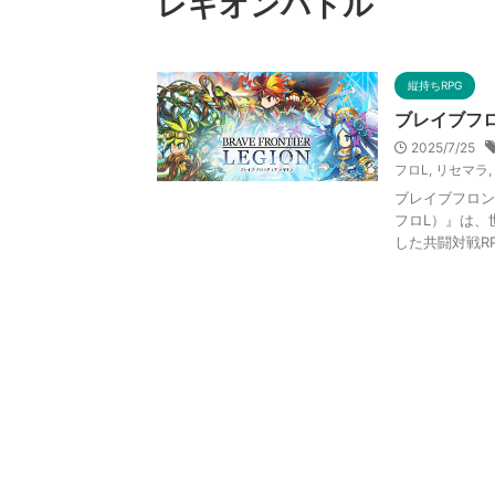
レギオンバトル
縦持ちRPG
ブレイブフロ
2025/7/25
フロL
,
リセマラ
,
ブレイブフロン
フロL）』は、
した共闘対戦RP