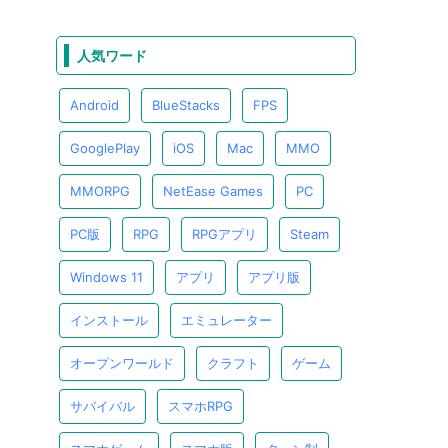
人気ワード
Android
BlueStacks
FPS
GooglePlay
iOS
Mac
MMO
MMORPG
NetEase Games
PC
PC版
RPG
RPGアプリ
Steam
Windows 11
アプリ
アプリ版
インストール
エミュレーター
オープンワールド
クラフト
ゲーム
サバイバル
スマホRPG