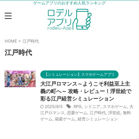
ゲームアプリのおすすめ人気ランキング
HOME
>
江戸時代
江戸時代
【シミュレーション】スマホゲームアプリ
大江戸ロマンス～ようこそ利益至上主
義の町へ～ 攻略・レビュー！浮世絵で
彩る江戸経営シミュレーション
2025/8/5
RPG
,
シドニア
,
スマホゲーム
,
大
江戸ロマンス
,
恋愛ゲーム
,
江戸時代
,
浮世絵
,
無料
ゲーム
,
箱庭ゲーム
,
経営シミュレーション