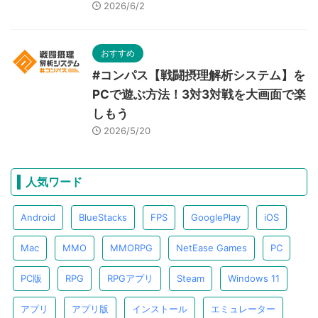
2026/6/2
おすすめ
#コンパス【戦闘摂理解析システム】を
PCで遊ぶ方法！3対3対戦を大画面で楽
しもう
2026/5/20
人気ワード
Android
BlueStacks
FPS
GooglePlay
iOS
Mac
MMO
MMORPG
NetEase Games
PC
PC版
RPG
RPGアプリ
Steam
Windows 11
アプリ
アプリ版
インストール
エミュレーター