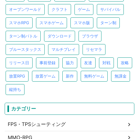
オープンワールド
クラフト
ゲーム
サバイバル
スマホRPG
スマホゲーム
スマホ版
ターン制
ターン制バトル
ダウンロード
ブラウザ
ブルースタックス
マルチプレイ
リセマラ
リリース日
事前登録
協力
友達
対戦
攻略
放置RPG
放置ゲーム
新作
無料ゲーム
無課金
縦持ち
カテゴリー
FPS・TPSシューティング
MMO-RPG