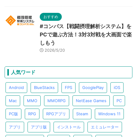
おすすめ
#コンパス【戦闘摂理解析システム】を
PCで遊ぶ方法！3対3対戦を大画面で楽
しもう
2026/5/20
人気ワード
Android
BlueStacks
FPS
GooglePlay
iOS
Mac
MMO
MMORPG
NetEase Games
PC
PC版
RPG
RPGアプリ
Steam
Windows 11
アプリ
アプリ版
インストール
エミュレーター