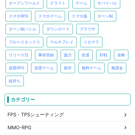
オープンワールド
クラフト
ゲーム
サバイバル
スマホRPG
スマホゲーム
スマホ版
ターン制
ターン制バトル
ダウンロード
ブラウザ
ブルースタックス
マルチプレイ
リセマラ
リリース日
事前登録
協力
友達
対戦
攻略
放置RPG
放置ゲーム
新作
無料ゲーム
無課金
縦持ち
カテゴリー
FPS・TPSシューティング
MMO-RPG